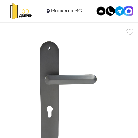
5 775
Дверная ручка на планке Onyx под цилиндр 623.05CYL
Москва и МО
В корзину