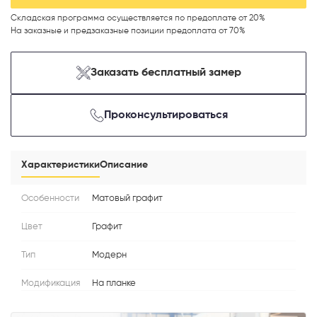
Складская программа осуществляется по предоплате от 20%
На заказные и предзаказные позиции предоплата от 70%
Заказать бесплатный замер
Телефон
Проконсультироваться
Выберите способ связи
Характеристики
Описание
Перезвонить
Особенности
Матовый графит
Telegram
Цвет
Графит
MAX
Тип
Модерн
Модификация
На планке
Я согласен с
Политикой конфиденциальности
и даю
согласие на
обработку персональных данных
.