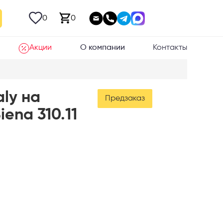
0
0
Акции
О компании
Контакты
aly на
Предзаказ
iena 310.11