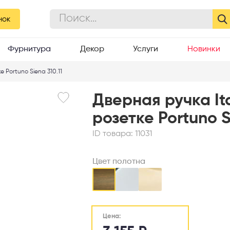
нок
Фурнитура
Декор
Услуги
Новинки
е Portuno Siena 310.11
Дверная ручка It
розетке Portuno S
ID товара:
11031
Цвет полотна
Цена: