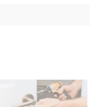
AX
сональных