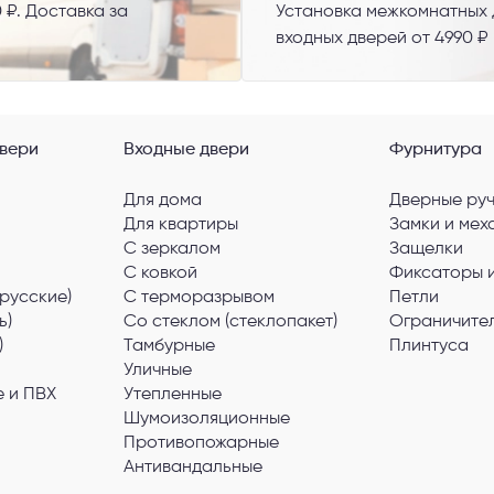
 ₽. Доставка за
Установка межкомнатных д
входных дверей от 4990 ₽
вери
Входные двери
Фурнитура
Для дома
Дверные ру
Для квартиры
Замки и мех
С зеркалом
Защелки
С ковкой
Фиксаторы 
русские)
С терморазрывом
Петли
ь)
Со стеклом (стеклопакет)
Ограничите
)
Тамбурные
Плинтуса
Уличные
 и ПВХ
Утепленные
Шумоизоляционные
Противопожарные
Антивандальные