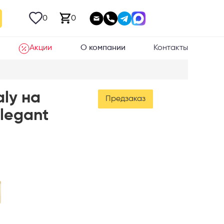
0
0
Акции
О компании
Контакты
aly на
Предзаказ
Elegant