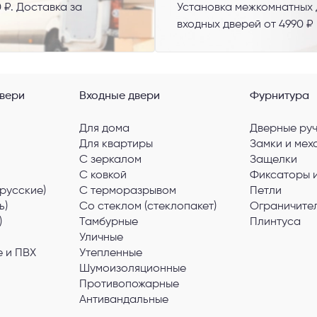
 ₽. Доставка за
Установка межкомнатных д
входных дверей от 4990 ₽
вери
Входные двери
Фурнитура
Для дома
Дверные ру
Для квартиры
Замки и мех
С зеркалом
Защелки
С ковкой
Фиксаторы 
русские)
С терморазрывом
Петли
ь)
Со стеклом (стеклопакет)
Ограничите
)
Тамбурные
Плинтуса
Уличные
 и ПВХ
Утепленные
Шумоизоляционные
Противопожарные
Антивандальные