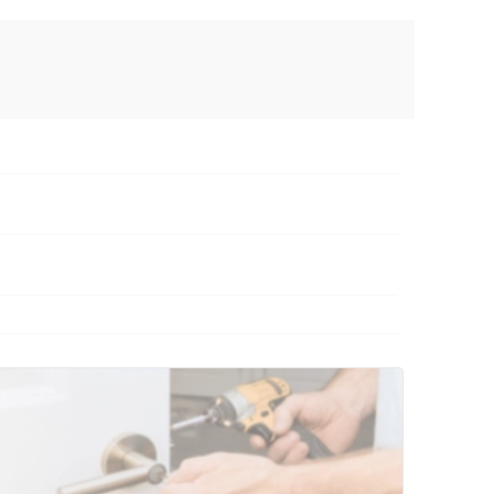
AX
сональных