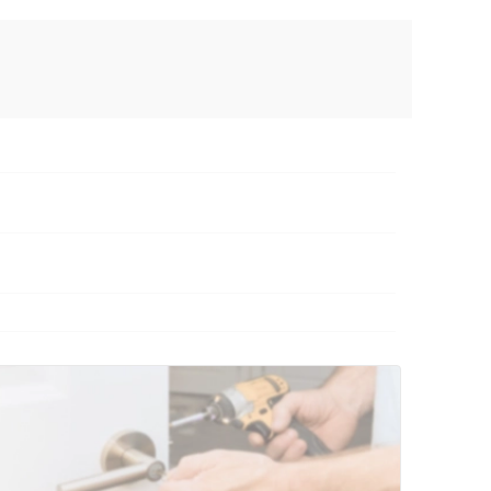
AX
сональных