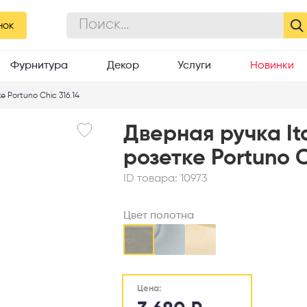
нок
Фурнитура
Декор
Услуги
Новинки
е Portuno Chic 316.14
Дверная ручка It
розетке Portuno C
ID товара:
10973
Цвет полотна
Цена: