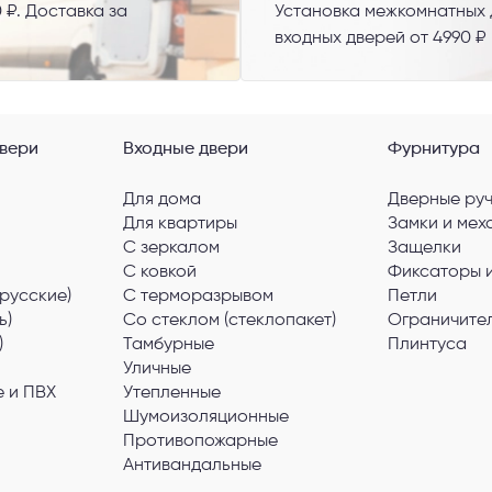
 ₽. Доставка за
Установка межкомнатных д
входных дверей от 4990 ₽
вери
Входные двери
Фурнитура
Для дома
Дверные ру
Для квартиры
Замки и мех
С зеркалом
Защелки
С ковкой
Фиксаторы 
русские)
С терморазрывом
Петли
ь)
Со стеклом (стеклопакет)
Ограничите
)
Тамбурные
Плинтуса
Уличные
 и ПВХ
Утепленные
Шумоизоляционные
Противопожарные
Антивандальные