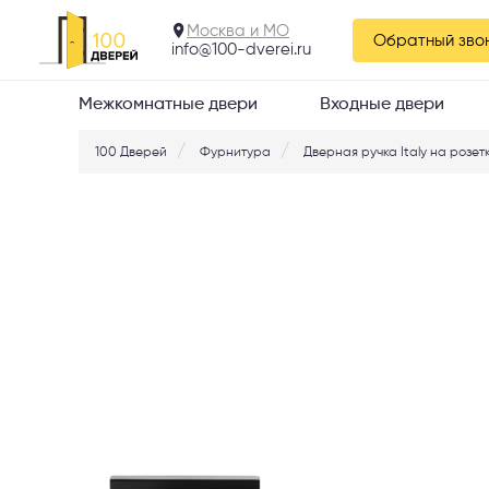
221.03
Москва и МО
Обратный зво
info@100-dverei.ru
Межкомнатные двери
Входные двери
100 Дверей
Фурнитура
Дверная ручка Italy на розетк