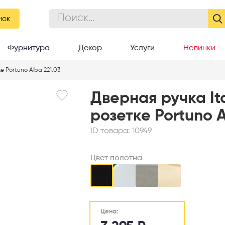
нок
Фурнитура
Декор
Услуги
Новинки
е Portuno Alba 221.03
Дверная ручка It
розетке Portuno A
ID товара:
10949
Цвет полотна
Цена: