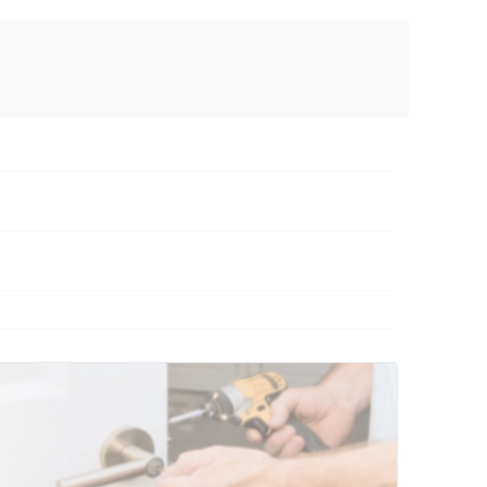
AX
сональных