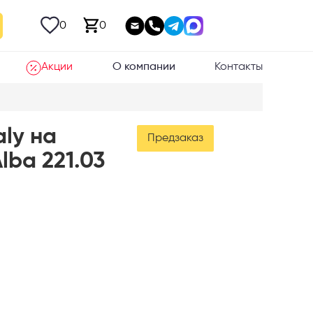
0
0
Акции
О компании
Контакты
aly на
Предзаказ
lba 221.03