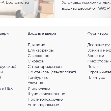
 ₽. Доставка за
Установка межкомнатных д
входных дверей от 4990 ₽
вери
Входные двери
Фурнитура
Для дома
Дверные ру
Для квартиры
Замки и мех
С зеркалом
Защелки
С ковкой
Фиксаторы 
русские)
С терморазрывом
Петли
ь)
Со стеклом (стеклопакет)
Ограничите
)
Тамбурные
Плинтуса
Уличные
 и ПВХ
Утепленные
Шумоизоляционные
Противопожарные
Антивандальные