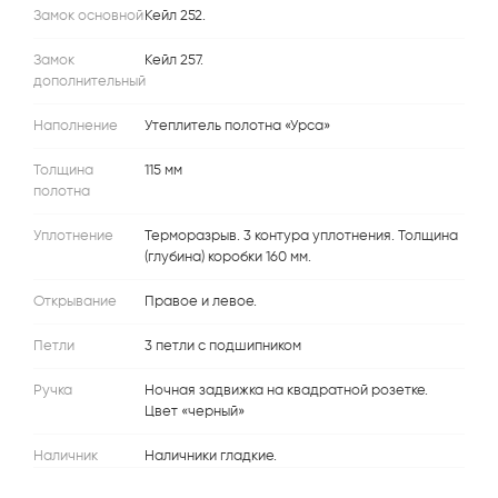
Замок основной
Кейл 252.
Замок
Кейл 257.
дополнительный
Наполнение
Утеплитель полотна «Урса»
Толщина
115 мм
полотна
Уплотнение
Терморазрыв. 3 контура уплотнения. Толщина
(глубина) коробки 160 мм.
Открывание
Правое и левое.
Петли
3 петли с подшипником
Ручка
Ночная задвижка на квадратной розетке.
Цвет «черный»
Наличник
Наличники гладкие.