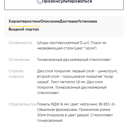
Проконсультироваться
Характеристики
Описание
Доставка
Установка
Входной портал
Особенности
Штырь противосъёмный (3 шт). Порог из
нержавеющей стали (цвет "хром").
Остекление
Тонированный двухкамерный стеклопакет
Отделка
Два слоя покрытия: первый слой - цинкогрунт,
снаружи
второй слой - порошковое покрытие "муар
серый". Лист металла 1,8 мм. Два слоя
покрытия. Тонированный двухкамерный
стеклопакет.
Отделка внутри
Панель МДФ 16 мм. Цвет «капучино ЗБ 853-2».
Объемная фрезеровка. Прижимная рамка
30мм (покраска в цвет двери). Стеклопакет
тонированный.