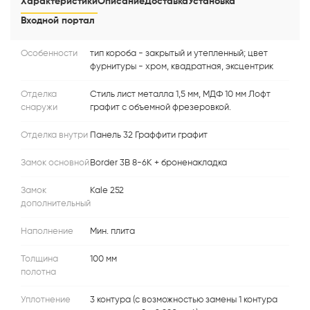
Характеристики
Описание
Доставка
Установка
Входной портал
Особенности
тип короба - закрытый и утепленный; цвет
фурнитуры - хром, квадратная, эксцентрик
Отделка
Стиль лист металла 1,5 мм, МДФ 10 мм Лофт
снаружи
графит с объемной фрезеровкой.
Отделка внутри
Панель 32 Граффити графит
Замок основной
Border 3В 8-6К + броненакладка
Замок
Kale 252
дополнительный
Наполнение
Мин. плита
Толщина
100 мм
полотна
Уплотнение
3 контура (с возможностью замены 1 контура