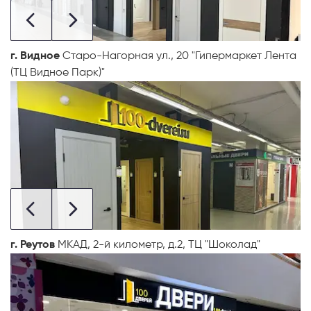
г. Видное
Старо-Нагорная ул., 20 "Гипермаркет Лента
(ТЦ Видное Парк)"
г. Реутов
МКАД, 2-й километр, д.2, ТЦ "Шоколад"