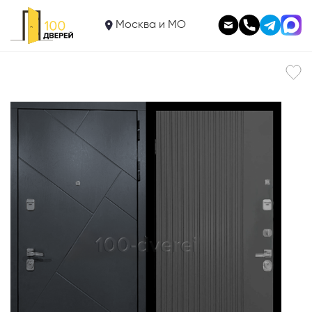
52 900
Входная дверь
Москва и МО
Сенди Кале 32 Граффити графит
В корзину