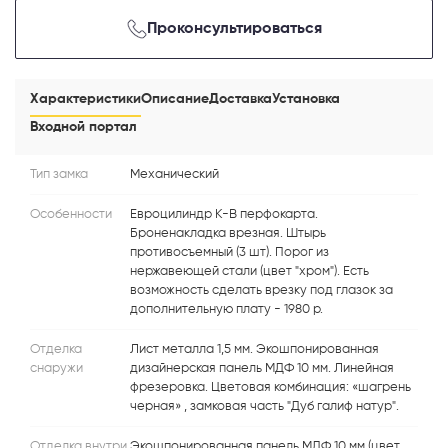
Проконсультироваться
Характеристики
Описание
Доставка
Установка
Входной портал
Тип замка
Механический
Особенности
Евроцилиндр К-В перфокарта.
Броненакладка врезная. Штырь
противосъемный (3 шт). Порог из
нержавеющей стали (цвет "хром"). Есть
возможность сделать врезку под глазок за
дополнительную плату - 1980 р.
Отделка
Лист металла 1,5 мм. Экошпонированная
снаружи
дизайнерская панель МДФ 10 мм. Линейная
фрезеровка. Цветовая комбинация: «шагрень
черная» , замковая часть "Дуб галиф натур".
Отделка внутри
Экошпонированная панель МДФ 10 мм (цвет