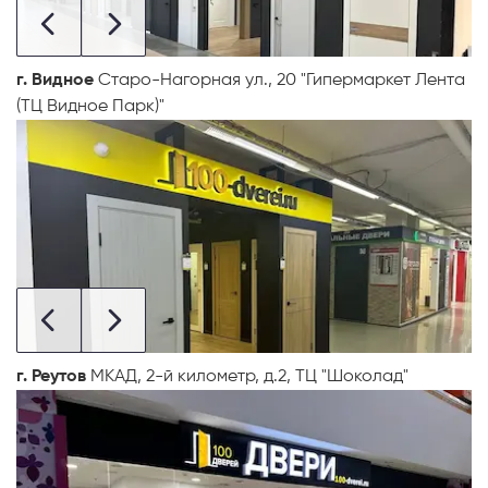
г. Видное
Старо-Нагорная ул., 20 "Гипермаркет Лента
(ТЦ Видное Парк)"
г. Реутов
МКАД, 2-й километр, д.2, ТЦ "Шоколад"