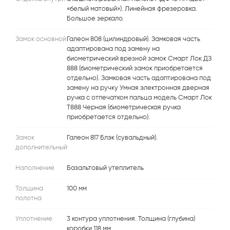
«белый матовый»). Линейная фрезеровка.
Большое зеркало.
Замок основной
Галеон 808 (цилиндровый). Замковая часть
адаптирована под замену на
биометрический врезной замок Смарт Лок ДЗ
888 (биометрический замок приобретается
отдельно). Замковая часть адаптирована под
замену на ручку Умная электронная дверная
ручка с отпечатком пальца модель Смарт Лок
T888 Черная (биометрическая ручка
приобретается отдельно).
Замок
Галеон 817 Блэк (сувальдный).
дополнительный
Наполнение
Базальтовый утеплитель
Толщина
100 мм
полотна
Уплотнение
3 контура уплотнения. Толщина (глубина)
коробки 118 мм.