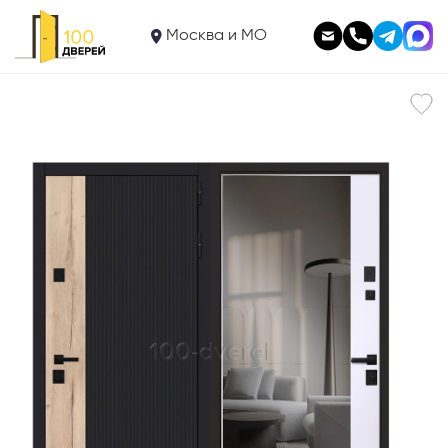
40 500
Входная дверь
Москва и МО
«Плеймор» с зеркалом (Галеон 808\817)
В корзину