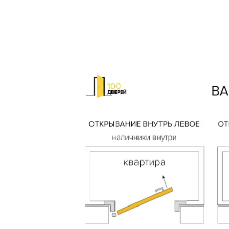
Выберите
Пе
Я со