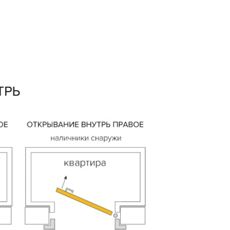
AX
сональных