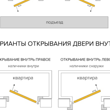
 способ связи
резвонить
Telegram
M
гласен с
Политикой конфиденциальности
и даю
согласие на обработку пер
данных
.