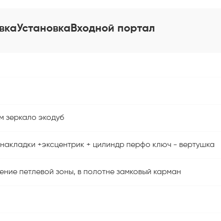
вка
Установка
Входной портал
м зеркало экодуб
 накладки +эксцентрик + цилиндр перфо ключ - вертушка
ение петлевой зоны, в полотне замковый карман