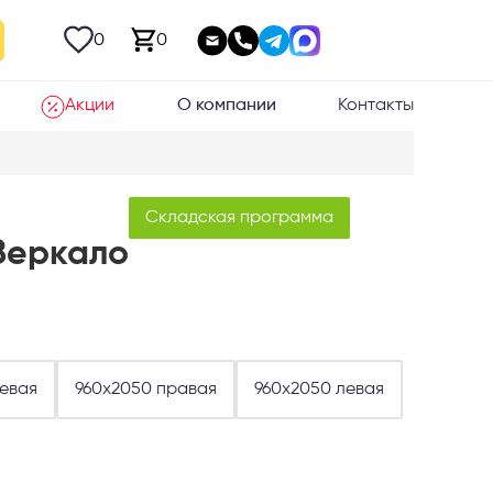
0
0
Акции
О компании
Контакты
Складская программа
Зеркало
евая
960х2050 правая
960х2050 левая