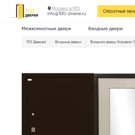
Нордвал Экодуб З
Москва и МО
Обратный зво
info@100-dverei.ru
Межкомнатные двери
Входные двери
100 Дверей
Входные двери
Входная дверь Нордвал Э