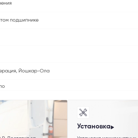
нения
ытом подшипнике
ерация, Йошкар-Ола
ло
Установка