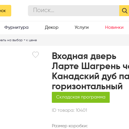
рная + Канадский дуб
альный
нок
Фурнитура
Декор
Услуги
Новинки
ель на выбор + к цене
Входная дверь
Ларте Шагрень ч
Канадский дуб п
горизонтальный
Складская программа
ID товара:
10401
Размер коробки: