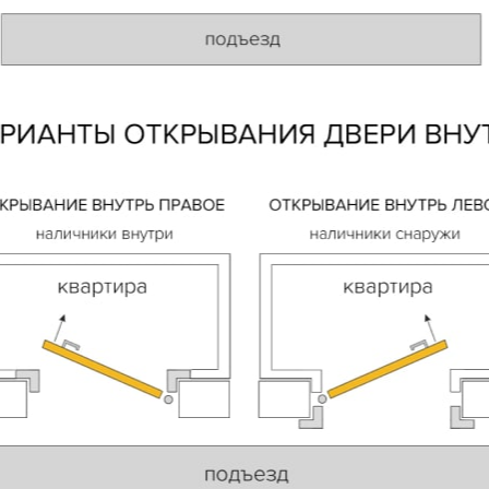
 способ связи
резвонить
Telegram
M
гласен с
Политикой конфиденциальности
и даю
согласие на обработку пер
данных
.