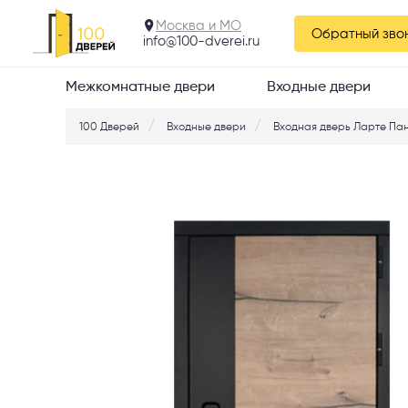
Ларте Шагрень че
пацифик горизонт
Москва и МО
Обратный зво
info@100-dverei.ru
Межкомнатные двери
Входные двери
100 Дверей
Входные двери
Входная дверь Ларте Пан