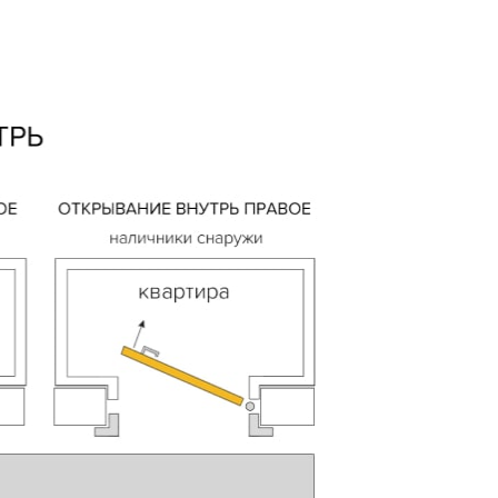
AX
сональных