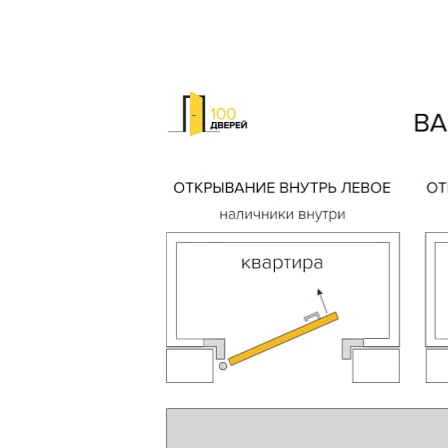
Выберите
Пе
Я со