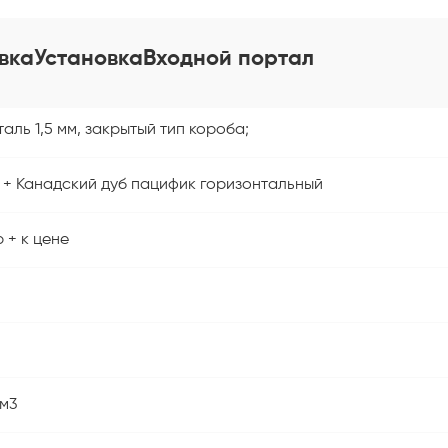
вка
Установка
Входной портал
аль 1,5 мм, закрытый тип короба;
 + Канадский дуб пацифик горизонтальный
 + к цене
/м3