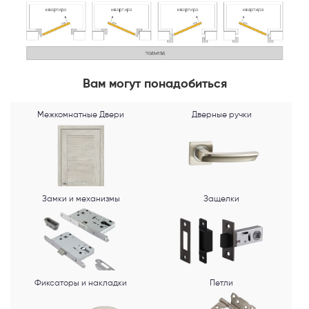
MAX
Я согласен с
Политикой конфиденциальности
и даю
согласие на
обработку персональных данных
.
Вам могут понадобиться
Межкомнатные Двери
Дверные ручки
Замки и механизмы
Защелки
Фиксаторы и накладки
Петли