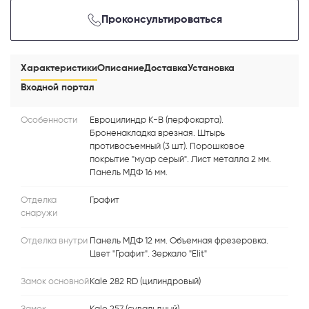
Проконсультироваться
Характеристики
Описание
Доставка
Установка
Входной портал
Особенности
Евроцилиндр К-В (перфокарта).
Броненакладка врезная. Штырь
противосъемный (3 шт). Порошковое
покрытие "муар серый". Лист металла 2 мм.
Панель МДФ 16 мм.
Отделка
Графит
снаружи
Отделка внутри
Панель МДФ 12 мм. Объемная фрезеровка.
Цвет "Графит". Зеркало "Elit"
Замок основной
Kale 282 RD (цилиндровый)