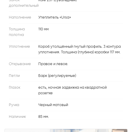
Замок
Kale 257 (сувальдный)
дополнительный
Наполнение
Утеплитель «Ursa»
Толщина
110 мм
полотна
Уплотнение
Короб утолщённый гнутый профиль. 3 контура
уплотнения. Толщина (глубина) коробки 117 мм.
Открывание
Правое и левое.
Петли
Барк (регулируемые)
Глазок
есть, ночная задвижка на квадратной
розетке
Ручка
Черный матовый
Наличник
85 мм.