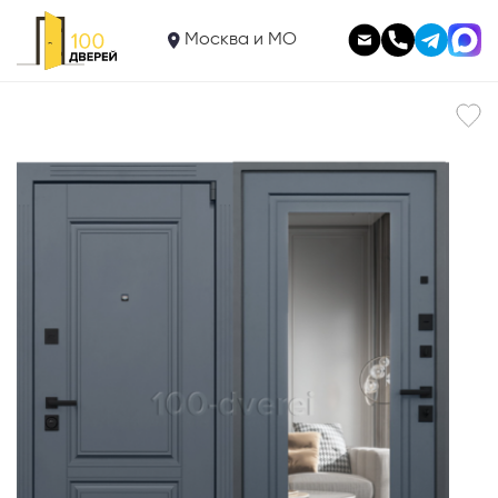
49 950
Входная дверь
Москва и МО
Гримдор Неоклассика с зеркалом Elite Графит
В корзину