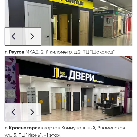
г. Реутов
МКАД, 2-й километр, д.2, ТЦ "Шоколад"
г. Красногорск
квартал Коммунальный, Знаменская
ул., 5, ТЦ "Июнь", -1 этаж