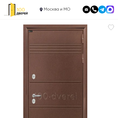
36 750
Входная дверь
Москва и МО
Эбигейл
В корзину