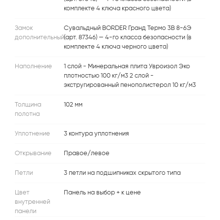
комплекте 4 ключа красного цвета)
Замок
Сувальдный BORDER Гранд Термо 3В 8-6Э
дополнительный
(арт. 87346) — 4-го класса безопасности (в
комплекте 4 ключа черного цвета)
Наполнение
1 слой - Минеральная плита Увроизол Эко
плотностью 100 кг/м3 2 слой -
экстругированный пенополистерол 10 кг/м3
Толщина
102 мм
полотна
Уплотнение
3 контура уплотнения
Открывание
Правое/левое
Петли
3 петли на подшипниках скрытого типа
Цвет
Панель на выбор + к цене
внутренней
панели