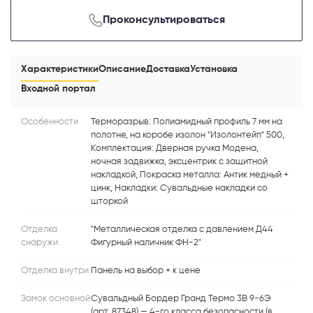
Проконсультироваться
Характеристики
Описание
Доставка
Установка
Входной портал
Особенности
Терморазрыв: Полиамидный профиль 7 мм на
полотне, на коробе изолон "Изолонтейп" 500,
Комплектация: Дверная ручка Модена,
ночная задвижка, эксцентрик с защитной
накладкой, Покраска металла: Антик медный +
цинк, Накладки: Сувальдные накладки со
шторкой
Отделка
"Металлическая отделка с давлением Д44
снаружи
Фигурный наличник ФН-2"
Отделка внутри
Панель на выбор + к цене
Замок основной
Сувальдный Бордер Гранд Термо 3В 9-6Э
(арт. 87348) — 4-го класса безопасности (в