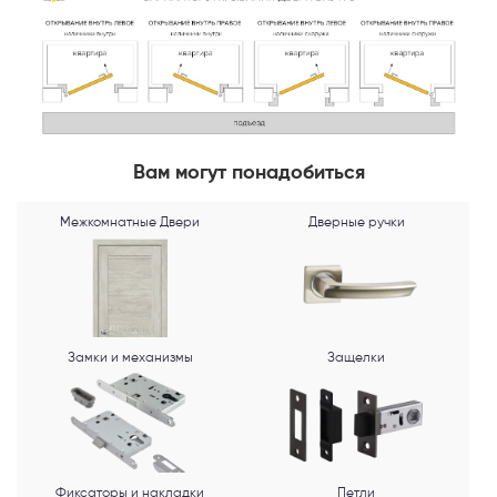
Telegram
MAX
Я согласен с
Политикой конфиденциальности
и даю
согласие на
обработку персональных данных
.
Вам могут понадобиться
Межкомнатные Двери
Дверные ручки
Замки и механизмы
Защелки
Фиксаторы и накладки
Петли