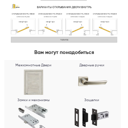
Телефон
Выберите способ связи
Вам могут понадобиться
Перезвонить
Межкомнатные Двери
Дверные ручки
Telegram
MAX
Замки и механизмы
Защелки
Я согласен с
Политикой конфиденциальности
и даю
согласие на
обработку персональных данных
.