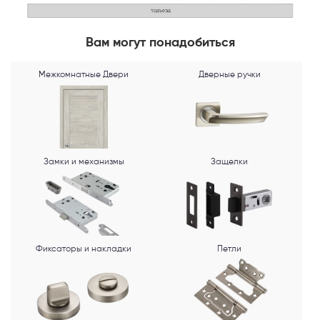
MAX
Вам могут понадобиться
Я согласен с
Политикой конфиденциальности
и даю
согласие на
обработку персональных данных
.
Межкомнатные Двери
Дверные ручки
Замки и механизмы
Защелки
Фиксаторы и накладки
Петли