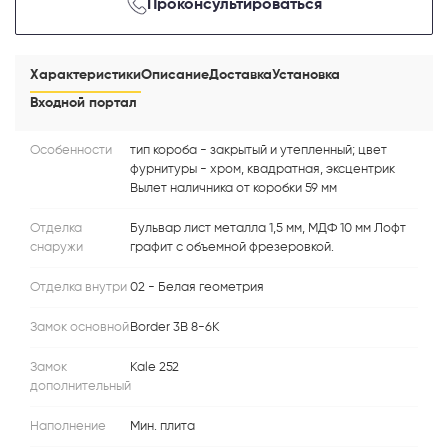
Проконсультироваться
Характеристики
Описание
Доставка
Установка
Входной портал
Особенности
тип короба - закрытый и утепленный; цвет
фурнитуры - хром, квадратная, эксцентрик
Вылет наличника от коробки 59 мм
Отделка
Бульвар лист металла 1,5 мм, МДФ 10 мм Лофт
снаружи
графит с объемной фрезеровкой.
Отделка внутри
02 - Белая геометрия
Замок основной
Border 3В 8-6К
Замок
Kale 252
дополнительный
Наполнение
Мин. плита