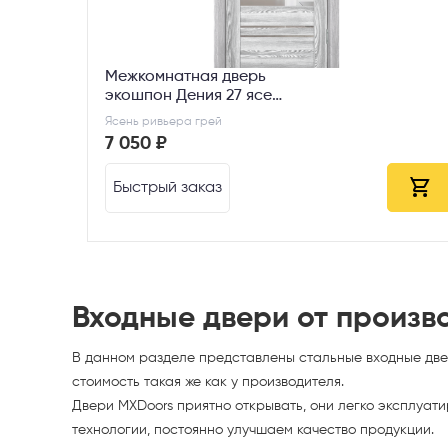
Межкомнатная дверь
экошпон Дения 27 ясень
ривьера грей ДО
Ясень ривьера грей
7 050 ₽
Быстрый заказ
Входные двери от произв
В данном разделе представлены стальные входные двер
стоимость такая же как у производителя.
Двери MXDoors приятно открывать, они легко эксплуат
технологии,
постоянно улучшаем качество продукции.