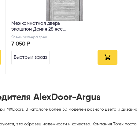
Межкомнатная дверь
экошпон Дения 28 ясень
ривьера грей ДО
Ясень ривьера грей
7 050 ₽
Быстрый заказ
одителя AlexDoor-Argus
и MXDoors. В каталоге более 30 моделей разного цвета и дизайн
ируются, это образец
надежности и качества. Компания Torex пост