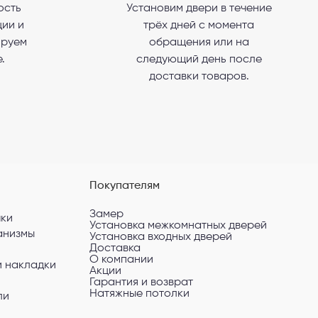
ость
Установим двери в течение
ии и
трёх дней с момента
сональных
ируем
обращения или на
.
следующий день после
доставки товаров.
Покупателям
Замер
чки
Установка межкомнатных дверей
анизмы
Установка входных дверей
Доставка
О компании
и накладки
Акции
Гарантия и возврат
Натяжные потолки
ли