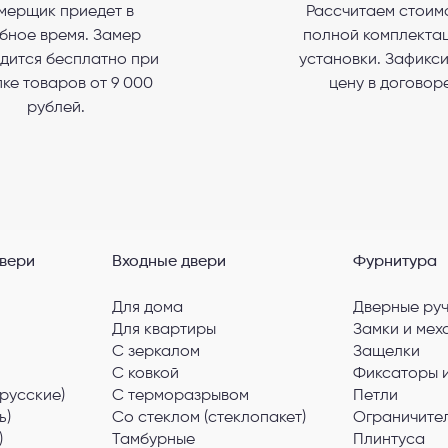
мерщик приедет в
Рассчитаем стоим
бное время. Замер
полной комплектац
гласен с
Политикой конфиденциальности
и даю
согласие на обработку пер
данных
.
дится бесплатно при
установки. Зафикс
ке товаров от 9 000
цену в договоре
рублей.
вери
Входные двери
Фурнитура
Для дома
Дверные ру
Для квартиры
Замки и мех
С зеркалом
Защелки
С ковкой
Фиксаторы 
русские)
С терморазрывом
Петли
ь)
Со стеклом (стеклопакет)
Ограничите
)
Тамбурные
Плинтуса