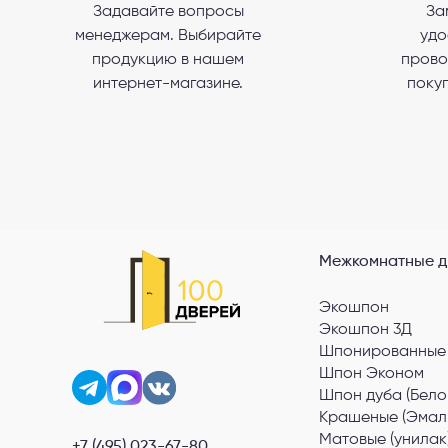
Задавайте вопросы
За
менеджерам. Выбирайте
удо
Я со
продукцию в нашем
прово
интернет-магазине.
покуп
Межкомнатные д
Экошпон
Экошпон 3Д
Шпонированные
Шпон Эконом
Шпон дуба (Бело
Крашеные (Эмал
Матовые (унилак
+7 (495) 023-67-80