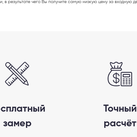
и,
в результате чего Вы получите
самую низкую цену за входную
д
 способ связи
есплатный
Точный
замер
расчёт
резвонить
Telegram
M