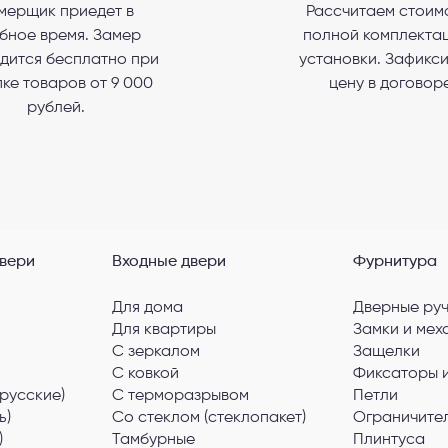
мерщик приедет в
Рассчитаем стоим
бное время. Замер
полной комплектац
гласен с
Политикой конфиденциальности
и даю
согласие на обработку пер
данных
.
дится бесплатно при
установки. Зафикс
ке товаров от 9 000
цену в договоре
рублей.
вери
Входные двери
Фурнитура
Для дома
Дверные ру
Для квартиры
Замки и мех
С зеркалом
Защелки
С ковкой
Фиксаторы 
русские)
С терморазрывом
Петли
ь)
Со стеклом (стеклопакет)
Ограничите
)
Тамбурные
Плинтуса