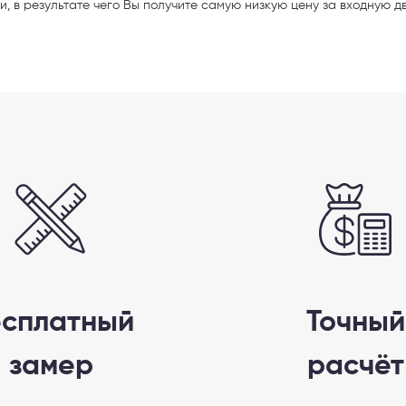
и,
в результате чего Вы получите
самую низкую цену за входную
д
 способ связи
есплатный
Точный
замер
расчёт
резвонить
Telegram
M