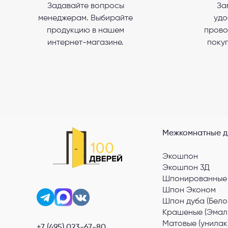
Задавайте вопросы
За
менеджерам. Выбирайте
удо
Я со
продукцию в нашем
прово
интернет-магазине.
покуп
Межкомнатные д
Экошпон
Экошпон 3Д
Шпонированные
Шпон Эконом
Шпон дуба (Бело
Крашеные (Эмал
Матовые (унилак
+7 (495) 023-67-80