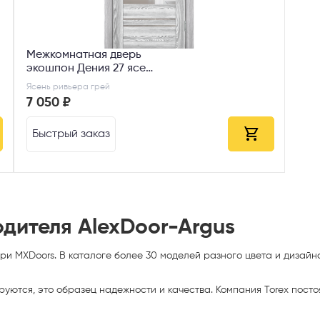
Межкомнатная дверь
экошпон Дения 27 ясень
ривьера грей ДО
Ясень ривьера грей
7 050 ₽
Быстрый заказ
одителя AlexDoor-Argus
и MXDoors. В каталоге более 30 моделей разного цвета и дизайн
ируются, это образец
надежности и качества. Компания Torex пост