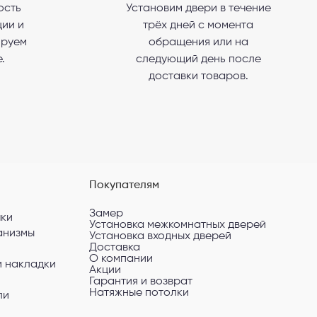
ость
Установим двери в течение
ии и
трёх дней с момента
сональных
ируем
обращения или на
.
следующий день после
доставки товаров.
Покупателям
Замер
чки
Установка межкомнатных дверей
анизмы
Установка входных дверей
Доставка
О компании
и накладки
Акции
Гарантия и возврат
Натяжные потолки
ли